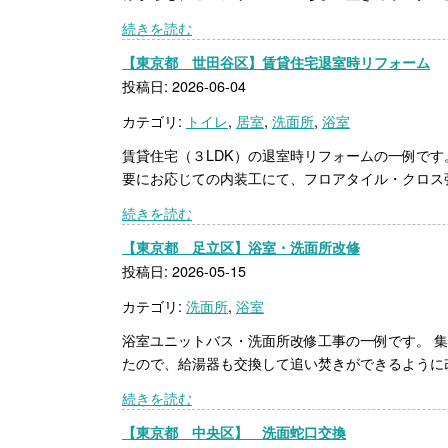
続きを読む
【東京都 世田谷区】賃貸住宅退室時リフォーム
投稿日: 2026-06-04
カテゴリ:
トイレ
,
居室
,
洗面所
,
浴室
賃貸住宅（３LDK）の退室時リフォームの一例です
要にお応じての内装工にて、フロアタイル・クロス張
続きを読む
【東京都 足立区】浴室・洗面所改修
投稿日: 2026-05-15
カテゴリ:
洗面所
,
浴室
浴室ユニットバス・洗面所改修工事の一例です。 
たので、給湯器も交換して追い焚きができるように改
続きを読む
【東京都 中央区】 洗面蛇口交換