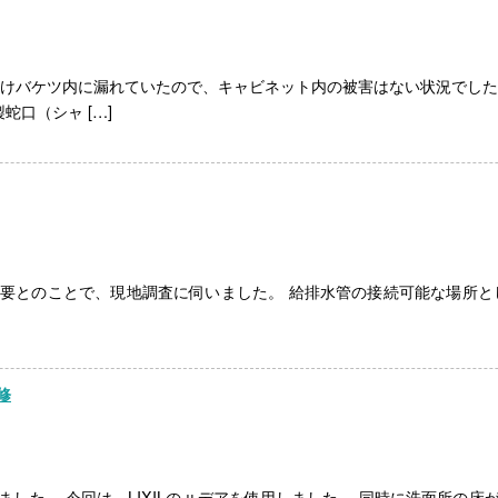
受けバケツ内に漏れていたので、キャビネット内の被害はない状況でした
蛇口（シャ […]
要とのことで、現地調査に伺いました。 給排水管の接続可能な場所と
修
した。 今回は、LIXILのㇼデアを使用しました。 同時に洗面所の