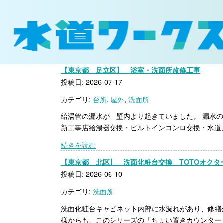
【東京都 足立区】 浴室・洗面所改修工事
投稿日: 2026-07-17
カテゴリ:
台所
,
屋外
,
洗面所
給湯管の漏水が、壁内より起きていました。 漏水
新工事店給湯器交換・ビルトインコンロ交換・水道メ
続きを読む
【東京都 北区】 洗面化粧台交換 TOTOオクタ
投稿日: 2026-06-10
カテゴリ:
洗面所
洗面化粧台キャビネット内部に水漏れがあり、修繕か
様からも、このシリーズの「ちょい置きカウンター」